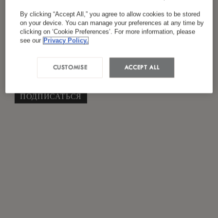
Я ознакомился(лась) и согласен(на) с
By clicking “Accept All,” you agree to allow cookies to be stored
*
политикой конфиденциальности
on your device. You can manage your preferences at any time by
clicking on ‘Cookie Preferences’. For more information, please
see our
Privacy Policy.
CUSTOMISE
ACCEPT ALL