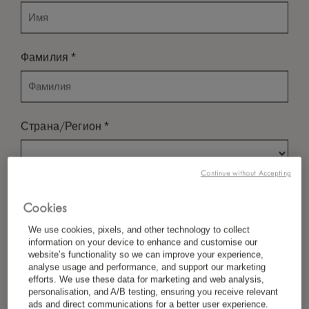
*
Фамилия
*
Страна/Регион
Continue without Accepting
*
Предпочтение Языка
Cookies
We use cookies, pixels, and other technology to collect
information on your device to enhance and customise our
*
website’s functionality so we can improve your experience,
Электронная Почта
analyse usage and performance, and support our marketing
efforts. We use these data for marketing and web analysis,
personalisation, and A/B testing, ensuring you receive relevant
ads and direct communications for a better user experience.