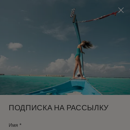
Visit this page in
English
to enhance your experience
and make your visit easier and more comfortable.
ЗАБРОНИРОВАТЬ
*
БЕСПЛАТНАЯ ОТМЕНА
ПОДПИСКА НА РАССЫЛКУ
*
Имя