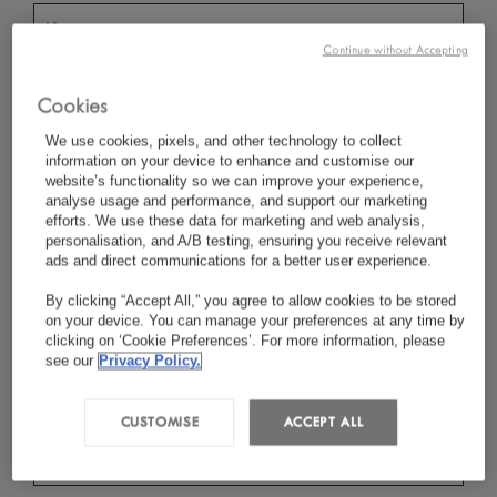
Continue without Accepting
*
Фамилия
Cookies
We use cookies, pixels, and other technology to collect
information on your device to enhance and customise our
website’s functionality so we can improve your experience,
*
analyse usage and performance, and support our marketing
Страна/Регион
efforts. We use these data for marketing and web analysis,
personalisation, and A/B testing, ensuring you receive relevant
ads and direct communications for a better user experience.
By clicking “Accept All,” you agree to allow cookies to be stored
*
Предпочтение Языка
on your device. You can manage your preferences at any time by
clicking on ‘Cookie Preferences’. For more information, please
see our
Privacy Policy.
*
Электронная Почта
CUSTOMISE
ACCEPT ALL