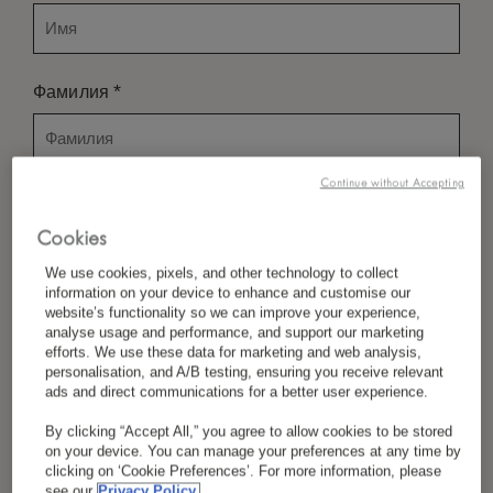
*
Фамилия
Continue without Accepting
*
Страна/Регион
Cookies
We use cookies, pixels, and other technology to collect
information on your device to enhance and customise our
*
Предпочтение Языка
website’s functionality so we can improve your experience,
analyse usage and performance, and support our marketing
efforts. We use these data for marketing and web analysis,
personalisation, and A/B testing, ensuring you receive relevant
ads and direct communications for a better user experience.
*
Электронная Почта
By clicking “Accept All,” you agree to allow cookies to be stored
on your device. You can manage your preferences at any time by
clicking on ‘Cookie Preferences’. For more information, please
see our
Privacy Policy.