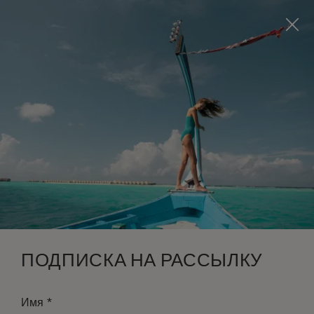
Visit this page in
English
to enhance your experience
and make your visit easier and more comfortable.
ЗАБРОНИРОВАТЬ
*
БЕСПЛАТНАЯ ОТМЕНА
ПОДПИСКА НА РАССЫЛКУ
*
Имя