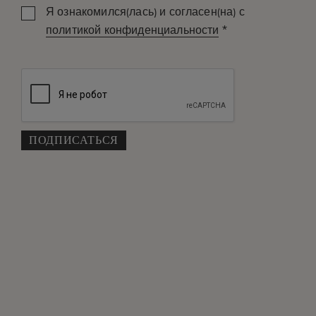
Я ознакомился(лась) и согласен(на) с
*
политикой конфиденциальности
Комната: 1
Взрослые
дети
ПРОМО КОД
ПОИСК
Бесплатная отмена (применяются условия)
*