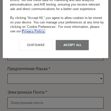
efforts. We use these data for marketing and web analysis,
personalisation, and A/B testing, ensuring you receive relevant
ads and direct communications for a better user experience.
By clicking “Accept All,” you agree to allow cookies to be stored
*
Фамилия
КОГДА ?
on your device. You can manage your preferences at any time by
clicking on ‘Cookie Preferences’. For more information, please
ДАТА ПРИБЫТИЯ
see our
Privacy Policy.
*
CUSTOMISE
ACCEPT ALL
Страна/Регион
ДАТА ОТЪЕЗДА
*
Предпочтение Языка
КТО ?
*
Электронная Почта
номера
-
+