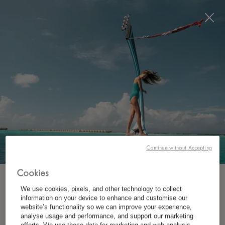
Visit this page in
English
to enhance your experience
and make your visit easier and more comfortable.
Continue without Accepting
ЗАБРОНИРОВАТЬ
Cookies
ПОДПИСКА НА РАССЫЛКУ
We use cookies, pixels, and other technology to collect
КУДА ?
information on your device to enhance and customise our
website’s functionality so we can improve your experience,
НАПРАВЛЕНИЕ
*
Имя
analyse usage and performance, and support our marketing