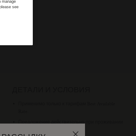
an manage
 please see
ДЕТАЛИ И УСЛОВИЯ
Применимо только к тарифам Best Available
Rate.
Предложение действительно при проживании
в отеле до 31.10.2026.