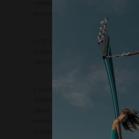
номере, посещение спа-центра LUX
M
*
развлечений на суше — всё, что тольк
LUX
Grand Baie расположен на живоп
*
побережья Маврикия – одном из самых
обретает новое измерение, а ваш отды
С нашим предложением «Все включено»
подводных камней — только чистое ра
Здесь, в LUX
Grand Baie, вы почувств
*
внимательному персоналу и прекрасно
выборе водных видов спорта, развлече