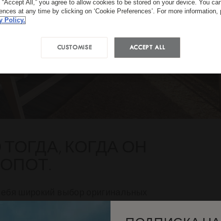
g “Accept All,” you agree to allow cookies to be stored on your device. You c
rences at any time by clicking on ‘Cookie Preferences’. For more information,
y Policy.
CUSTOMISE
ACCEPT ALL
ТОГДА, КОГДА ОН
ОПОТ.
 себя широкий выбор оригинальных
ра, послеобеденный чай, чай и кофе в