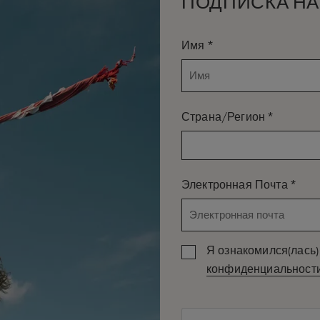
ПОДПИСКА НА
E, множество водных видов спорта и
о можно пожелать.
*
Имя
исном песчаном полумесяце северного
*
 красивых пляжей мира. Здесь сервис
Страна/Регион
х проходит без лишних забот.
*
Электронная Почта
 нет никаких скрытых затрат или
йское блаженство.
Я ознакомился(лась) 
уете себя как дома благодаря нашему
конфиденциальност
й природе, не забывая о широком
ний на суше, ресторанов и удобств