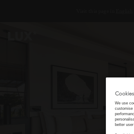
Visit this page in
English
ЕНИЯ
18
6
2
3
Cookies
7
We use coo
customise 
performanc
personalis
better user