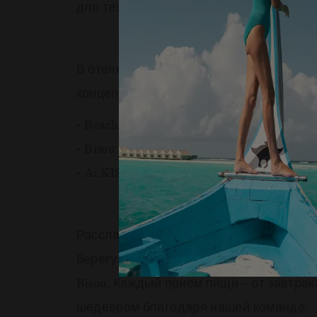
для тех, кто предпочитает более споко
В отеле LUX
Grand Baie есть три пре
*
концепциями.
- Beach Rouge: непринужденная атмосф
- Bisou: ресторан и бар на крыше
- Ai KISU: азиатская кухня в привлека
Расслабьтесь с авторским коктейлем в
берегу моря или насладитесь одним из
Bisou. Каждый прием пищи – от завтрак
шедевром благодаря нашей команде.