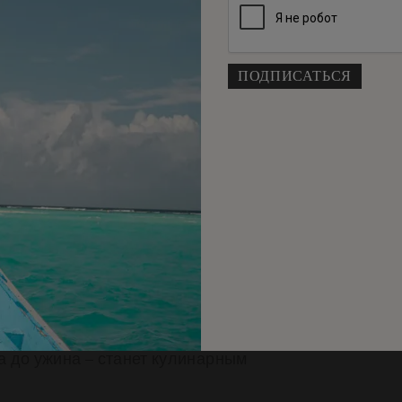
йный отдых!
восходных ресторана с уникальными
ера у моря
тельной обстановке
 нашем коктейль-баре Beach Rouge на
 наших крафтовых сортов пива в баре
а до ужина – станет кулинарным