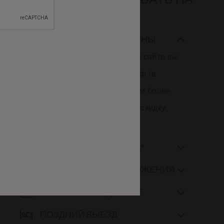
НАШЕМ САЙТЕ?
ГАРАНТИЯ ЛУЧШЕЙ ЦЕНЫ
Мы гарантируем, что на нашем сайте вы
найдете самый выгодный тариф (в
противном случае мы подберем более
низкую цену и предложим Вам скидку
10%).
Подробнее
*
БЕСПЛАТНАЯ ОТМЕНА
УНИКАЛЬНЫЕ ПРЕДЛОЖЕНИЯ
НЕТ СКРЫТЫХ ДОПЛАТ
ПОЗДНИЙ ВЫЕЗД