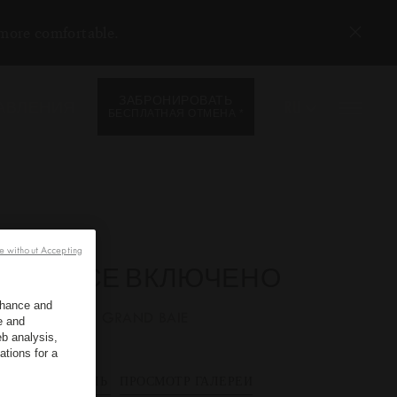
 more comfortable.
ЗАБРОНИРОВАТЬ
RU
АВЛЕНИЯ
*
БЕСПЛАТНАЯ ОТМЕНА
e without Accepting
ВСЕ ВКЛЮЧЕНО
enhance and
*
LUX
GRAND BAIE
e and
b analysis,
ations for a
ОТЕЛЬ
ПРОСМОТР ГАЛЕРЕИ