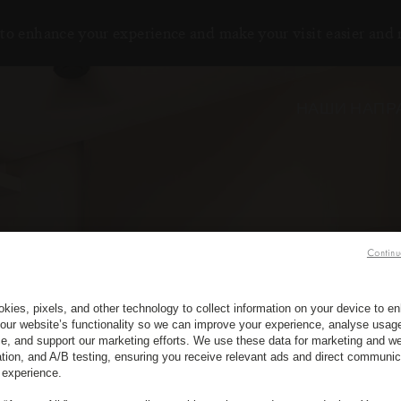
to enhance your experience and make your visit easier and
НАШИ НАПР
Continu
kies, pixels, and other technology to collect information on your device to 
our website’s functionality so we can improve your experience, analyse usag
e, and support our marketing efforts. We use these data for marketing and we
ation, and A/B testing, ensuring you receive relevant ads and direct communic
 experience.