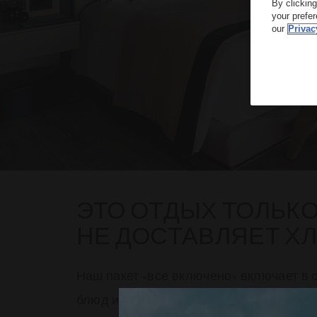
By clickin
your prefe
our
Privac
ЭТО ОТДЫХ ТОЛЬКО 
НЕ ДОСТАВЛЯЕТ ХЛ
Наш пакет «все включено» включает в
блюд и напитков, угощения из мини-ба