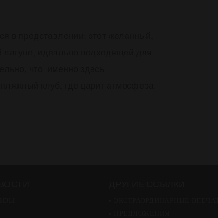
тся в представлении: этот желанный,
й лагуне, идеально подходящей для
ельно, что именно здесь
 пляжный клуб, где царит атмосфера
ВОСТИ
ДРУГИЕ ССЫЛКИ
*
LUX
Marijani
ЛИЗЫ
ЭКСТРАОРДИНАРНЫЕ ВПЕЧА
*
*
LUX
LUX
Belle Mare
Saint Gilles
Занзибар
ПРЕДЛОЖЕНИЯ