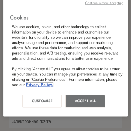
Continue without Accepting
Cookies
*
Фамилия
We use cookies, pixels, and other technology to collect
information on your device to enhance and customise our
website’s functionality so we can improve your experience,
analyse usage and performance, and support our marketing
efforts. We use these data for marketing and web analysis,
*
personalisation, and A/B testing, ensuring you receive relevant
Страна/Регион
ads and direct communications for a better user experience.
By clicking “Accept All,” you agree to allow cookies to be stored
on your device. You can manage your preferences at any time by
clicking on ‘Cookie Preferences’. For more information, please
*
Предпочтение Языка
see our
Privacy Policy.
CUSTOMISE
ACCEPT ALL
*
Электронная Почта