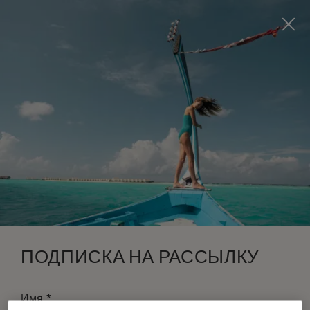
Visit this page in
English
to enhance your experience
and make your visit easier and more comfortable.
ЗАБРОНИРОВАТЬ
*
БЕСПЛАТНАЯ ОТМЕНА
ПОДПИСКА НА РАССЫЛКУ
*
Имя