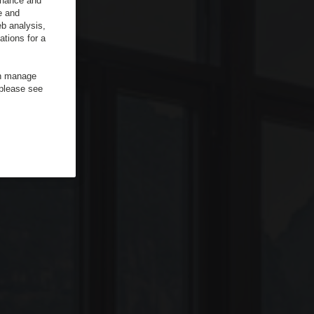
enhance and
e and
b analysis,
ations for a
an manage
 please see