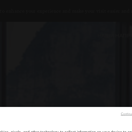
to enhance your experience and make your visit easier and
НАШИ НАПР
Continu