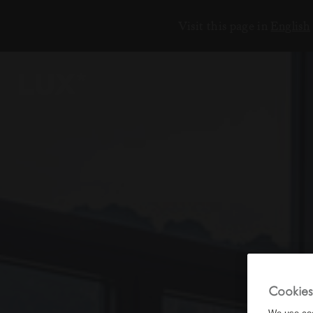
Visit this page in
English
ЕНИЯ
18
6
2
3
7
Cookies