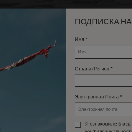
ПОДПИСКА НА
*
Имя
*
Страна/Регион
*
Электронная Почта
Я ознакомился(лась) 
конфиденциальност