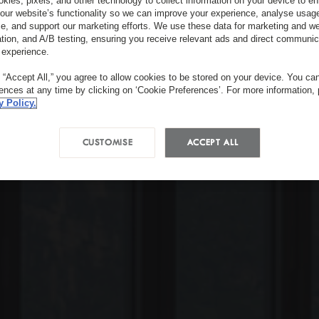
kies, pixels, and other technology to collect information on your device to 
our website’s functionality so we can improve your experience, analyse usag
e, and support our marketing efforts. We use these data for marketing and we
ation, and A/B testing, ensuring you receive relevant ads and direct communic
 experience.
g “Accept All,” you agree to allow cookies to be stored on your device. You c
rences at any time by clicking on ‘Cookie Preferences’. For more information,
y Policy.
CUSTOMISE
ACCEPT ALL