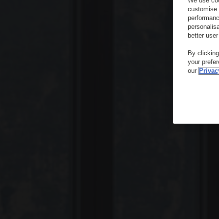
We use coo
customise 
performanc
personalis
better user
By clickin
your prefe
our
Privac