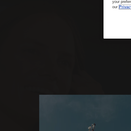
your prefe
our
Privac