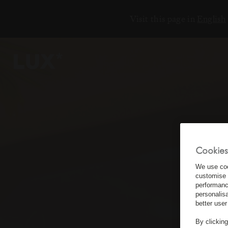
Visit this page in
English
6
4
3
Cookies
We use coo
8
customise 
performanc
personalis
better user
By clickin