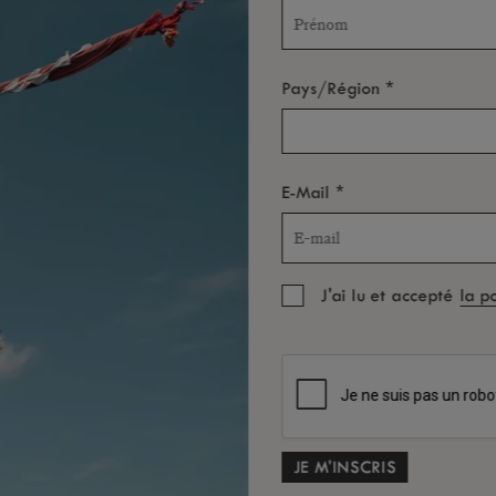
*
Pays/Région
*
E-Mail
J'ai lu et accepté
la p