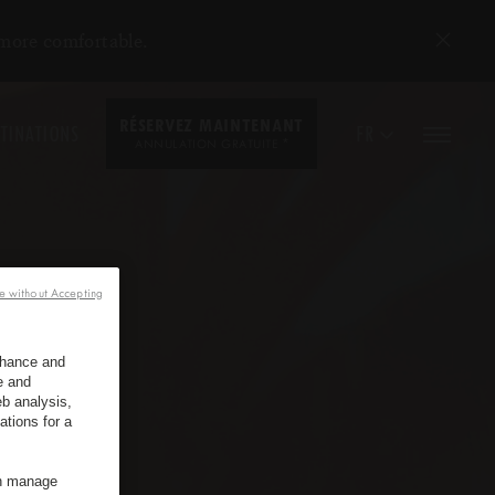
 more comfortable.
RÉSERVEZ MAINTENANT
TINATIONS
FR
*
ANNULATION GRATUITE
e without Accepting
enhance and
e and
b analysis,
ations for a
an manage