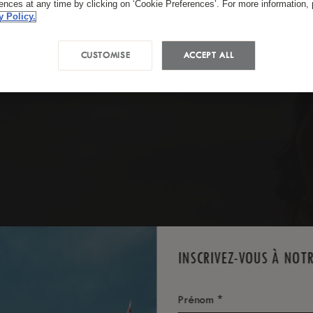
rences at any time by clicking on ‘Cookie Preferences’. For more information,
y Policy.
CUSTOMISE
ACCEPT ALL
INSCRIVEZ-VOUS À NOT
*
Prénom