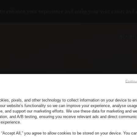
to enhance your experience and make your visit easier and
NOS DES
Continu
kies, pixels, and other technology to collect information on your device to 
our website’s functionality so we can improve your experience, analyse usag
e, and support our marketing efforts. We use these data for marketing and we
ation, and A/B testing, ensuring you receive relevant ads and direct communic
 experience.
g “Accept All,” you agree to allow cookies to be stored on your device. You c